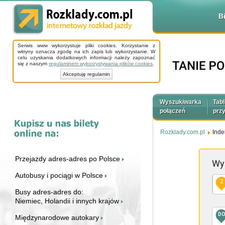
B
Serwis www wykorzystuje pliki cookies. Korzystanie z
witryny oznacza zgodę na ich zapis lub wykorzystanie. W
celu uzyskania dodatkowych informacji należy zapoznać
się z naszym
regulaminem wykorzystywania plików cookies
.
Akceptuję regulamin
Wyszukiwarka
Tabl
połączeń
prz
Rozklady.com.pl
Inde
Przejazdy adres-adres po Polsce
Wy
Autobusy i pociągi w Polsce
Z
Busy adres-adres do:
Niemiec, Holandii i innych krajów
D
Międzynarodowe autokary