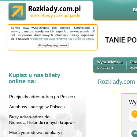
B
Serwis www wykorzystuje pliki cookies. Korzystanie z
witryny oznacza zgodę na ich zapis lub wykorzystanie. W
celu uzyskania dodatkowych informacji należy zapoznać
się z naszym
regulaminem wykorzystywania plików cookies
.
Akceptuję regulamin
Wyszukiwarka
Tabl
połączeń
prz
Rozklady.com.
Przejazdy adres-adres po Polsce
Wy
Autobusy i pociągi w Polsce
Z
Busy adres-adres do:
Niemiec, Holandii i innych krajów
Międzynarodowe autokary
D