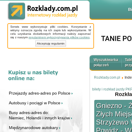
B
Serwis www wykorzystuje pliki cookies. Korzystanie z
witryny oznacza zgodę na ich zapis lub wykorzystanie. W
celu uzyskania dodatkowych informacji należy zapoznać
się z naszym
regulaminem wykorzystywania plików cookies
.
Akceptuję regulamin
Wyszukiwarka
Tabl
połączeń
prz
Rozklady.com.pl
Inde
bilety i rozkład jazdy 
Przejazdy adres-adres po Polsce
Rozkła
Autobusy i pociągi w Polsce
Gniezno - 
Złych Miej
Busy adres-adres do:
Niemiec, Holandii i innych krajów
Strzyżewo 
Międzynarodowe autokary
Powidz - Wy