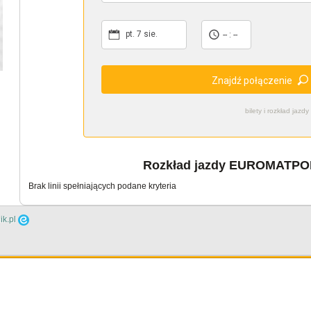
pt. 7 sie.
-- : --
Znajdź połączenie
bilety i rozkład ja
Rozkład jazdy EUROMATPOL 
Brak linii spełniających podane kryteria
ik.pl