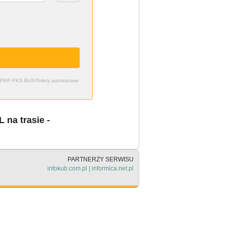
zdy PKP PKS BUSY
bilety autokarowe
na trasie -
PARTNERZY SERWISU
infokub.com.pl
|
informica.net.pl