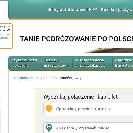
Bilety autobusowe i PKP | Rozkład jazdy
tanie z
anie. W
apoznać
ookies
.
Wyszukiwarka
Tabliczki
Międzynarodowe
Międzyna
połączeń
przystankowe
bilety autokarowe
Busy Adr
Rozklady.com.pl
Indeks rozkładów jazdy
Wyszukaj połączenie
i kup bilet
Z
DO