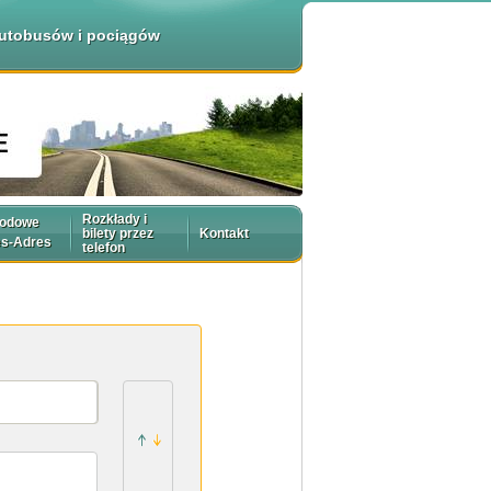
 autobusów i pociągów
Rozkłady i
rodowe
bilety przez
Kontakt
es-Adres
telefon