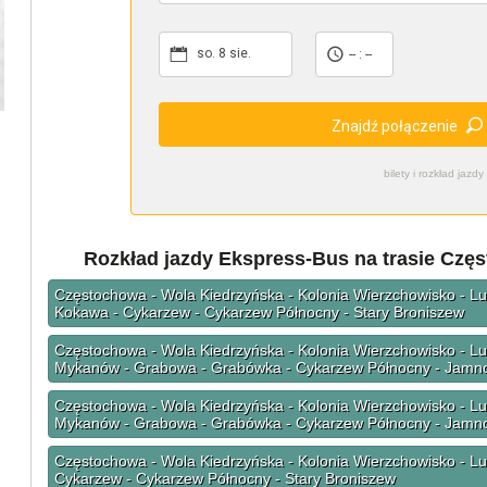
so. 8 sie.
-- : --
Znajdź połączenie
bilety i rozkład ja
Rozkład jazdy Ekspress-Bus na trasie Czę
Częstochowa - Wola Kiedrzyńska - Kolonia Wierzchowisko - L
Kokawa - Cykarzew - Cykarzew Północny - Stary Broniszew
Częstochowa - Wola Kiedrzyńska - Kolonia Wierzchowisko - Lu
Mykanów - Grabowa - Grabówka - Cykarzew Północny - Jamno 
Częstochowa - Wola Kiedrzyńska - Kolonia Wierzchowisko - Lu
Mykanów - Grabowa - Grabówka - Cykarzew Północny - Jamno 
Częstochowa - Wola Kiedrzyńska - Kolonia Wierzchowisko - L
Cykarzew - Cykarzew Północny - Stary Broniszew