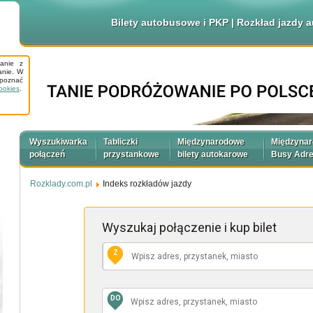
Bilety autobusowe i PKP | Rozkład jazdy
tanie z
anie. W
apoznać
ookies
.
Wyszukiwarka
Tabliczki
Międzynarodowe
Międzyna
połączeń
przystankowe
bilety autokarowe
Busy Adr
Rozklady.com.pl
Indeks rozkładów jazdy
Wyszukaj połączenie
i kup bilet
Z
DO