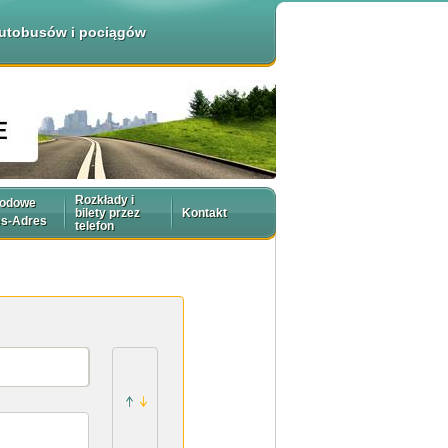
 autobusów i pociągów
Rozkłady i
rodowe
bilety przez
Kontakt
es-Adres
telefon