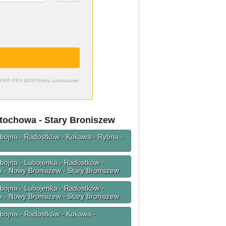
zdy PKP PKS BUSY
bilety autokarowe
stochowa - Stary Broniszew
ubojna - Radostków - Kokawa - Rybna -
bojna - Lubojenka - Radostków -
- Nowy Broniszew - Stary Broniszew
bojna - Lubojenka - Radostków -
- Nowy Broniszew - Stary Broniszew
ubojna - Radostków - Kokawa -