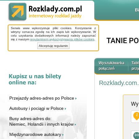
B
Serwis www wykorzystuje pliki cookies. Korzystanie z
witryny oznacza zgodę na ich zapis lub wykorzystanie. W
celu uzyskania dodatkowych informacji należy zapoznać
się z naszym
regulaminem wykorzystywania plików cookies
.
Akceptuję regulamin
Wyszukiwarka
Tabl
połączeń
prz
Rozklady.com.
Przejazdy adres-adres po Polsce
Wy
Autobusy i pociągi w Polsce
Z
Busy adres-adres do:
Niemiec, Holandii i innych krajów
Międzynarodowe autokary
D