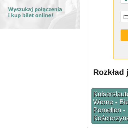
Rozkład j
Kaiserslaut
Werne - Bie
Pomellen -
Kościerzyna