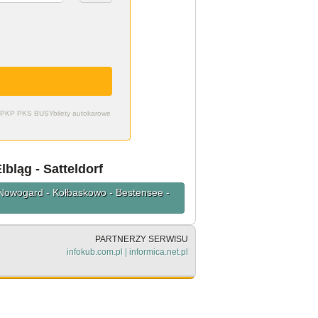
zdy PKP PKS BUSY
bilety autokarowe
lbląg - Satteldorf
- Nowogard - Kołbaskowo - Bestensee -
PARTNERZY SERWISU
infokub.com.pl
|
informica.net.pl