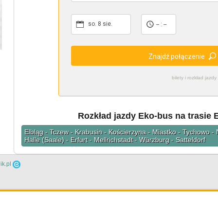
so. 8 sie.
-- : --
Znajdź połączenie
bilety i rozkład ja
Rozkład jazdy Eko-bus na trasie E
Elbląg - Tczew - Krabusin - Kościerzyna - Miastko - Tychowo 
Halle (Saale) - Erfurt - Mellrichstadt - Würzburg - Satteldorf
ik.pl