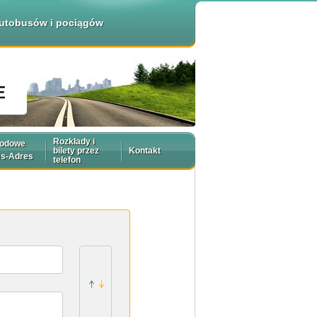
 autobusów i pociągów
Rozkłady i
rodowe
bilety przez
Kontakt
es-Adres
telefon