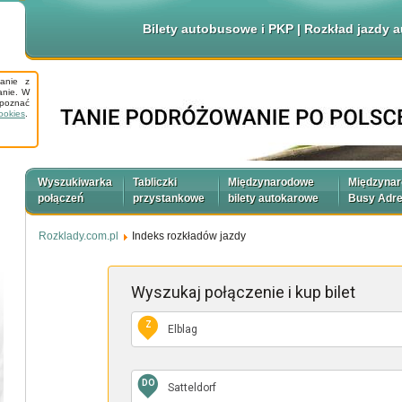
Bilety autobusowe i PKP | Rozkład jazdy
tanie z
anie. W
apoznać
ookies
.
Wyszukiwarka
Tabliczki
Międzynarodowe
Międzyna
połączeń
przystankowe
bilety autokarowe
Busy Adr
Rozklady.com.pl
Indeks rozkładów jazdy
Wyszukaj połączenie
i kup bilet
Z
DO