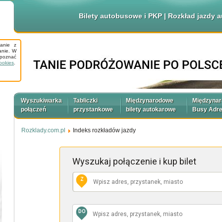
Bilety autobusowe i PKP | Rozkład jazdy
tanie z
anie. W
apoznać
ookies
.
Wyszukiwarka
Tabliczki
Międzynarodowe
Międzyna
połączeń
przystankowe
bilety autokarowe
Busy Adr
Rozklady.com.pl
Indeks rozkładów jazdy
Wyszukaj połączenie
i kup bilet
Z
DO