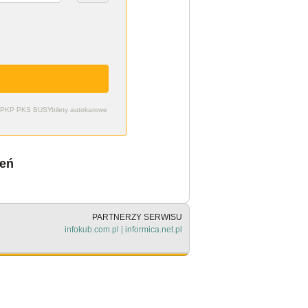
zdy PKP PKS BUSY
bilety autokarowe
ień
PARTNERZY SERWISU
infokub.com.pl
|
informica.net.pl