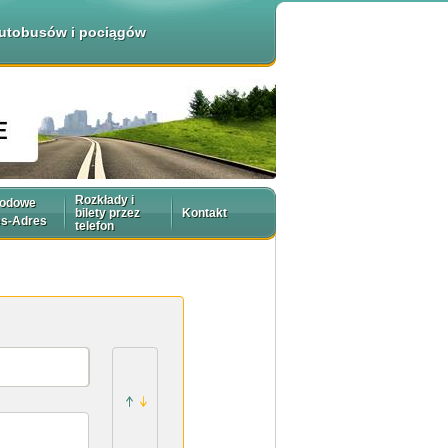
 autobusów i pociągów
Rozkłady i
rodowe
bilety przez
Kontakt
es-Adres
telefon