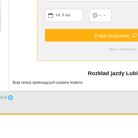
nd. 9 sie.
-- : --
Znajdź połączenie
bilety i rozkład ja
Rozkład jazdy Lub
Brak relacji spełniających podane kryteria
ik.pl