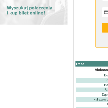
Trasa
Aleksan
Bo
Bo
Bo
Bu
Dąb
Faliszew g