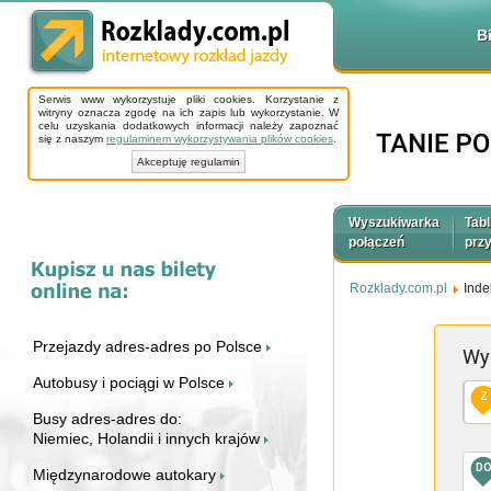
B
Serwis www wykorzystuje pliki cookies. Korzystanie z
witryny oznacza zgodę na ich zapis lub wykorzystanie. W
celu uzyskania dodatkowych informacji należy zapoznać
się z naszym
regulaminem wykorzystywania plików cookies
.
Akceptuję regulamin
Wyszukiwarka
Tabl
połączeń
prz
Rozklady.com.pl
Inde
Przejazdy adres-adres po Polsce
Wy
Autobusy i pociągi w Polsce
Z
Busy adres-adres do:
Niemiec, Holandii i innych krajów
D
Międzynarodowe autokary