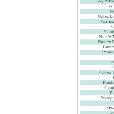
Góry Mokre 
Krz
Ma
Majków Duż
Parzniew
Pa
Piotrk
Piotrków T
Piotrków T
Piotrkó
Piotrków
P
Pio
Pi
Piotrków T
Przedbó
Przygł
Ro
Rokszyce
R
Salkow
Sko