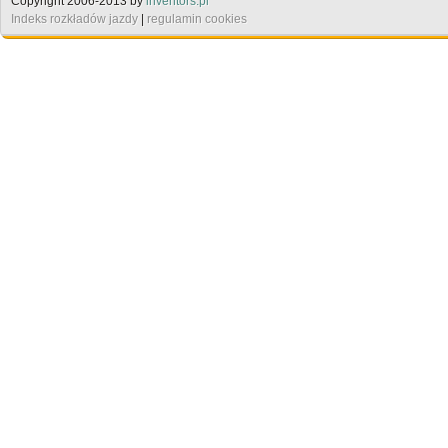
Copyright 2006-2013 by
inventors.pl
Indeks rozkładów jazdy
|
regulamin cookies