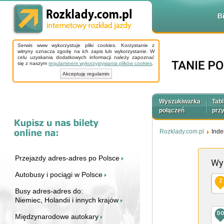
B
Serwis www wykorzystuje pliki cookies. Korzystanie z
witryny oznacza zgodę na ich zapis lub wykorzystanie. W
celu uzyskania dodatkowych informacji należy zapoznać
się z naszym
regulaminem wykorzystywania plików cookies
.
Akceptuję regulamin
Wyszukiwarka
Tabl
połączeń
prz
Rozklady.com.pl
Inde
Przejazdy adres-adres po Polsce
Wy
Autobusy i pociągi w Polsce
Z
Busy adres-adres do:
Niemiec, Holandii i innych krajów
D
Międzynarodowe autokary