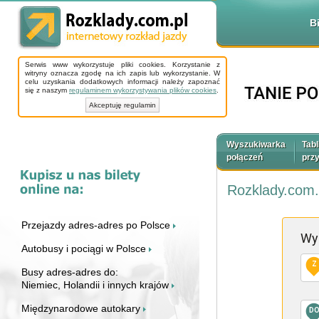
B
Serwis www wykorzystuje pliki cookies. Korzystanie z
witryny oznacza zgodę na ich zapis lub wykorzystanie. W
celu uzyskania dodatkowych informacji należy zapoznać
się z naszym
regulaminem wykorzystywania plików cookies
.
Akceptuję regulamin
Wyszukiwarka
Tabl
połączeń
prz
Rozklady.com.
Przejazdy adres-adres po Polsce
Wy
Autobusy i pociągi w Polsce
Z
Busy adres-adres do:
Niemiec, Holandii i innych krajów
Międzynarodowe autokary
D