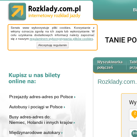
B
Serwis www wykorzystuje pliki cookies. Korzystanie z
witryny oznacza zgodę na ich zapis lub wykorzystanie. W
celu uzyskania dodatkowych informacji należy zapoznać
się z naszym
regulaminem wykorzystywania plików cookies
.
Akceptuję regulamin
Wyszukiwarka
Tabl
połączeń
prz
Rozklady.com.
Przejazdy adres-adres po Polsce
Wy
Autobusy i pociągi w Polsce
Z
Busy adres-adres do:
Niemiec, Holandii i innych krajów
Międzynarodowe autokary
D