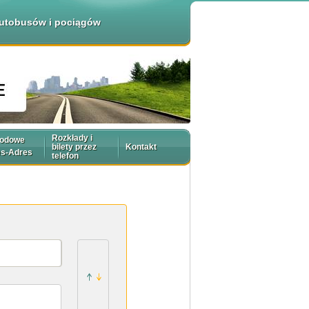
 autobusów i pociągów
Rozkłady i
rodowe
bilety przez
Kontakt
es-Adres
telefon