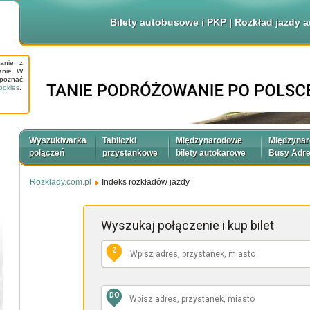
Bilety autobusowe i PKP | Rozkład jazdy
tanie z
anie. W
apoznać
ookies
.
Wyszukiwarka
Tabliczki
Międzynarodowe
Międzyna
połączeń
przystankowe
bilety autokarowe
Busy Adr
Rozklady.com.pl
Indeks rozkładów jazdy
Wyszukaj połączenie
i kup bilet
Z
DO