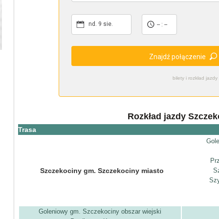
nd. 9 sie.
-- : --
Znajdź połączenie
bilety i rozkład ja
Rozkład jazdy Szczek
Trasa
Gole
Pr
Szczekociny gm. Szczekociny miasto
S
Szy
Goleniowy gm. Szczekociny obszar wiejski