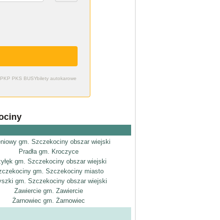
zdy PKP PKS BUSY
bilety autokarowe
ociny
niowy gm. Szczekociny obszar wiejski
Pradła gm. Kroczyce
zyłęk gm. Szczekociny obszar wiejski
zczekociny gm. Szczekociny miasto
szki gm. Szczekociny obszar wiejski
Zawiercie gm. Zawiercie
Żarnowiec gm. Żarnowiec