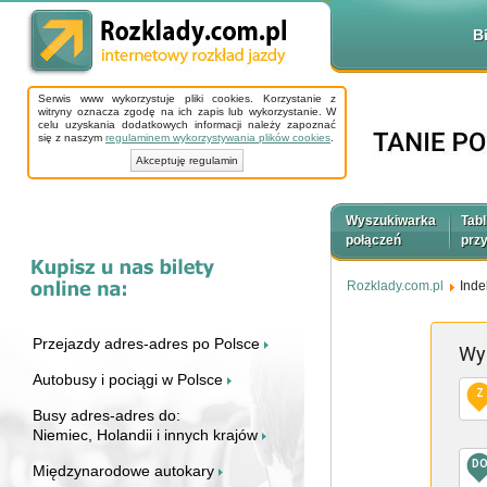
B
Serwis www wykorzystuje pliki cookies. Korzystanie z
witryny oznacza zgodę na ich zapis lub wykorzystanie. W
celu uzyskania dodatkowych informacji należy zapoznać
się z naszym
regulaminem wykorzystywania plików cookies
.
Akceptuję regulamin
Wyszukiwarka
Tabl
połączeń
prz
Rozklady.com.pl
Inde
Przejazdy adres-adres po Polsce
Wy
Autobusy i pociągi w Polsce
Z
Busy adres-adres do:
Niemiec, Holandii i innych krajów
D
Międzynarodowe autokary