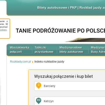
Bilety autobusowe i PKP | Rozkład jazdy
tanie z
anie. W
apoznać
ookies
.
Wyszukiwarka
Tabliczki
Międzynarodowe
Międzyna
połączeń
przystankowe
bilety autokarowe
Busy Adr
Rozklady.com.pl
Indeks rozkładów jazdy
Wyszukaj połączenie
i kup bilet
Z
DO