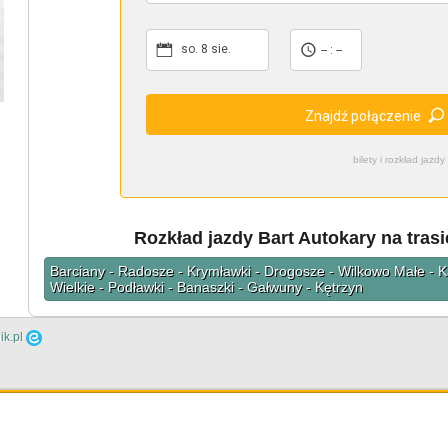
so. 8 sie.
-- : --
Znajdź połączenie
bilety i rozkład ja
Rozkład jazdy Bart Autokary na trasi
Barciany - Radosze - Krymławki - Drogosze - Wilkowo Małe - K
Wielkie - Podławki - Banaszki - Gałwuny - Kętrzyn
ik.pl