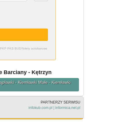
zdy PKP PKS BUSY
bilety autokarowe
e Barciany - Kętrzyn
ąpławki - Kiemławki Małe - Kiemławki
PARTNERZY SERWISU
infokub.com.pl
|
informica.net.pl