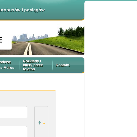
 autobusów i pociągów
Rozkłady i
rodowe
bilety przez
Kontakt
es-Adres
telefon