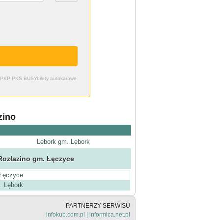
zdy PKP PKS BUSY
bilety autokarowe
zino
Lębork gm. Lębork
Rozłazino gm. Łęczyce
 Łęczyce
. Lębork
PARTNERZY SERWISU
infokub.com.pl
|
informica.net.pl