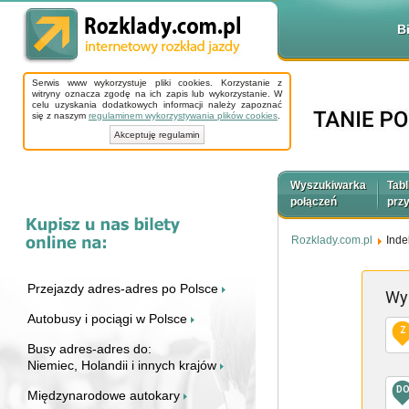
B
Serwis www wykorzystuje pliki cookies. Korzystanie z
witryny oznacza zgodę na ich zapis lub wykorzystanie. W
celu uzyskania dodatkowych informacji należy zapoznać
się z naszym
regulaminem wykorzystywania plików cookies
.
Akceptuję regulamin
Wyszukiwarka
Tabl
połączeń
prz
Rozklady.com.pl
Inde
Przejazdy adres-adres po Polsce
Wy
Autobusy i pociągi w Polsce
Z
Busy adres-adres do:
Niemiec, Holandii i innych krajów
D
Międzynarodowe autokary