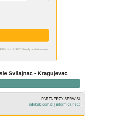
zdy PKP PKS BUSY
bilety autokarowe
ie Svilajnac - Kragujevac
PARTNERZY SERWISU
infokub.com.pl
|
informica.net.pl