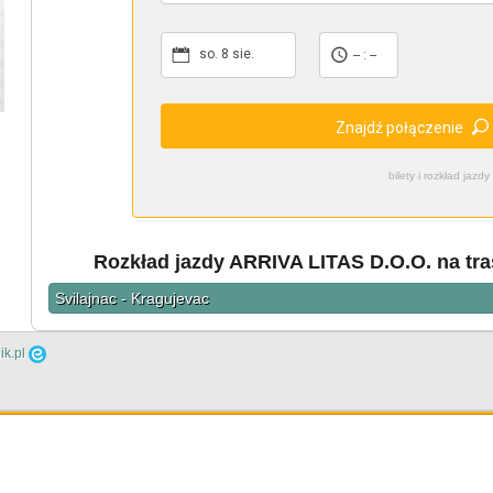
so. 8 sie.
-- : --
Znajdź połączenie
bilety i rozkład ja
Rozkład jazdy ARRIVA LITAS D.O.O. na tras
Svilajnac - Kragujevac
ik.pl