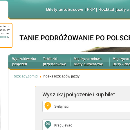
Bilety autobusowe i PKP | Rozkład jazdy
tanie z
anie. W
apoznać
ookies
.
Wyszukiwarka
Tabliczki
Międzynarodowe
Międzyna
połączeń
przystankowe
bilety autokarowe
Busy Adr
Rozklady.com.pl
Indeks rozkładów jazdy
Wyszukaj połączenie
i kup bilet
Z
DO