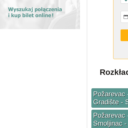
Rozkład
Požarevac -
Gradište - 
Požarevac -
Smoljinac -