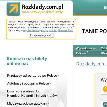
B
Serwis www wykorzystuje pliki cookies. Korzystanie z
witryny oznacza zgodę na ich zapis lub wykorzystanie. W
celu uzyskania dodatkowych informacji należy zapoznać
się z naszym
regulaminem wykorzystywania plików cookies
.
Akceptuję regulamin
Wyszukiwarka
Tabl
połączeń
prz
Rozklady.com.
Przejazdy adres-adres po Polsce
Wy
Autobusy i pociągi w Polsce
Z
Busy adres-adres do:
Niemiec, Holandii i innych krajów
Międzynarodowe autokary
D