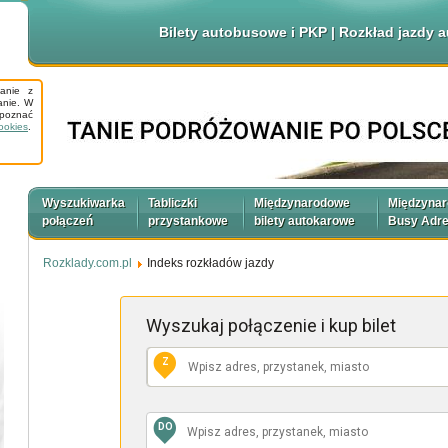
Bilety autobusowe i PKP | Rozkład jazdy
tanie z
anie. W
apoznać
ookies
.
Wyszukiwarka
Tabliczki
Międzynarodowe
Międzyna
połączeń
przystankowe
bilety autokarowe
Busy Adr
Rozklady.com.pl
Indeks rozkładów jazdy
Wyszukaj połączenie
i kup bilet
Z
DO