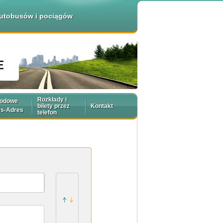
 autobusów i pociągów
Rozkłady i
rodowe
bilety przez
Kontakt
es-Adres
telefon