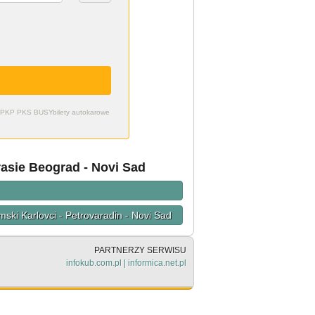
zdy PKP PKS BUSY
bilety autokarowe
asie Beograd - Novi Sad
mski Karlovci - Petrovaradin - Novi Sad
PARTNERZY SERWISU
infokub.com.pl
|
informica.net.pl