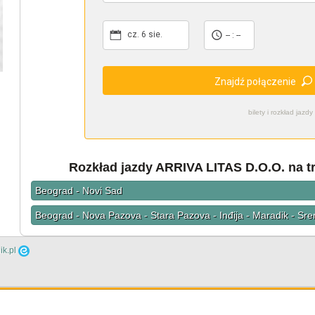
cz. 6 sie.
-- : --
Znajdź połączenie
bilety i rozkład ja
Rozkład jazdy ARRIVA LITAS D.O.O. na tr
Beograd - Novi Sad
Beograd - Nova Pazova - Stara Pazova - Inđija - Maradik - Sre
ik.pl