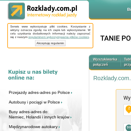
B
Serwis www wykorzystuje pliki cookies. Korzystanie z
witryny oznacza zgodę na ich zapis lub wykorzystanie. W
celu uzyskania dodatkowych informacji należy zapoznać
się z naszym
regulaminem wykorzystywania plików cookies
.
Akceptuję regulamin
Wyszukiwarka
Tabl
połączeń
prz
Rozklady.com.
Przejazdy adres-adres po Polsce
Wy
Autobusy i pociągi w Polsce
Z
Busy adres-adres do:
Niemiec, Holandii i innych krajów
Międzynarodowe autokary
D