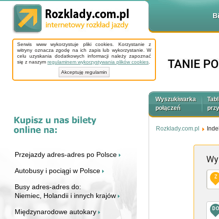
B
Serwis www wykorzystuje pliki cookies. Korzystanie z
witryny oznacza zgodę na ich zapis lub wykorzystanie. W
celu uzyskania dodatkowych informacji należy zapoznać
się z naszym
regulaminem wykorzystywania plików cookies
.
Akceptuję regulamin
Wyszukiwarka
Tabl
połączeń
prz
Rozklady.com.pl
Inde
Przejazdy adres-adres po Polsce
Wy
Autobusy i pociągi w Polsce
Z
Busy adres-adres do:
Niemiec, Holandii i innych krajów
D
Międzynarodowe autokary