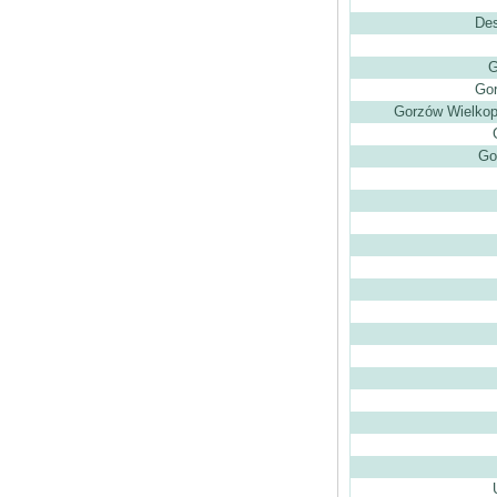
Des
G
Gor
Gorzów Wielkop
Go