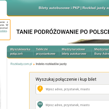
Bilety autobusowe i PKP | Rozkład jazdy
tanie z
anie. W
apoznać
ookies
.
Wyszukiwarka
Tabliczki
Międzynarodowe
Międzyna
połączeń
przystankowe
bilety autokarowe
Busy Adr
Rozklady.com.pl
Indeks rozkładów jazdy
Wyszukaj połączenie
i kup bilet
Z
DO