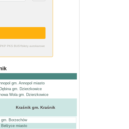
zdy PKP PKS BUSY
bilety autokarowe
nik
nnopol gm. Annopol miasto
Dębina gm. Dzierzkowice
nowa Wola gm. Dzierzkowice
Kraśnik gm. Kraśnik
a gm. Borzechów
 Bełżyce miasto