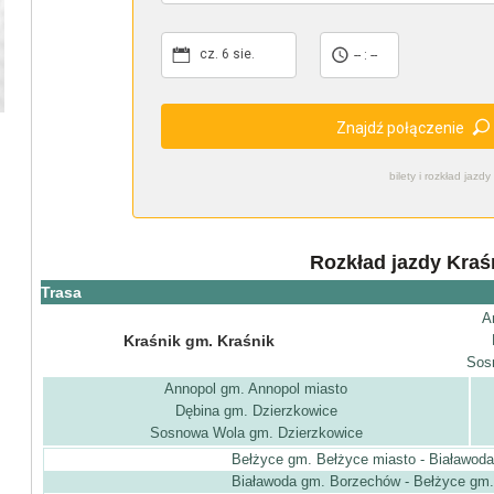
cz. 6 sie.
-- : --
Znajdź połączenie
bilety i rozkład ja
Rozkład jazdy Kraś
Trasa
A
Kraśnik gm. Kraśnik
Sos
Annopol gm. Annopol miasto
Dębina gm. Dzierzkowice
Sosnowa Wola gm. Dzierzkowice
Bełżyce gm. Bełżyce miasto - Białawod
Białawoda gm. Borzechów - Bełżyce gm.