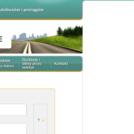
 autobusów i pociągów
Rozkłady i
rodowe
bilety przez
Kontakt
es-Adres
telefon