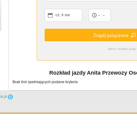
cz. 6 sie.
-- : --
Znajdź połączenie
bilety i rozkład ja
Rozkład jazdy Anita Przewozy Oso
Brak linii spełniających podane kryteria
ik.pl