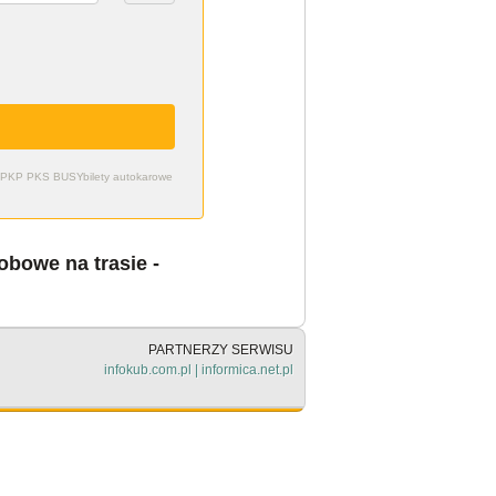
zdy PKP PKS BUSY
bilety autokarowe
bowe na trasie -
PARTNERZY SERWISU
infokub.com.pl
|
informica.net.pl