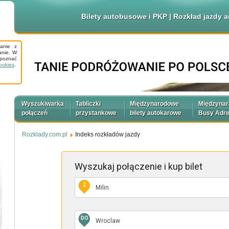
Bilety autobusowe i PKP | Rozkład jazdy
tanie z
anie. W
apoznać
ookies
.
Wyszukiwarka
Tabliczki
Międzynarodowe
Międzyna
połączeń
przystankowe
bilety autokarowe
Busy Adr
Rozklady.com.pl
Indeks rozkładów jazdy
Wyszukaj połączenie
i kup bilet
Z
DO