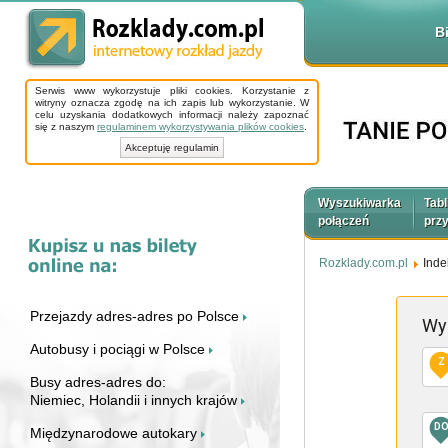
B
Serwis www wykorzystuje pliki cookies. Korzystanie z
witryny oznacza zgodę na ich zapis lub wykorzystanie. W
celu uzyskania dodatkowych informacji należy zapoznać
się z naszym
regulaminem wykorzystywania plików cookies
.
Akceptuję regulamin
Wyszukiwarka
Tabl
połączeń
prz
Rozklady.com.pl
Inde
Przejazdy adres-adres po Polsce
Wy
Autobusy i pociągi w Polsce
Z
Busy adres-adres do:
Niemiec, Holandii i innych krajów
D
Międzynarodowe autokary