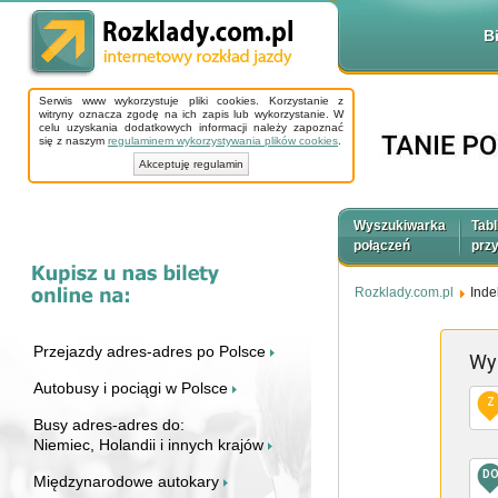
B
Serwis www wykorzystuje pliki cookies. Korzystanie z
witryny oznacza zgodę na ich zapis lub wykorzystanie. W
celu uzyskania dodatkowych informacji należy zapoznać
się z naszym
regulaminem wykorzystywania plików cookies
.
Akceptuję regulamin
Wyszukiwarka
Tabl
połączeń
prz
Rozklady.com.pl
Inde
Przejazdy adres-adres po Polsce
Wy
Autobusy i pociągi w Polsce
Z
Busy adres-adres do:
Niemiec, Holandii i innych krajów
D
Międzynarodowe autokary